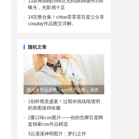
13
原神胡桃cose次元kuukow新作cos
曝光，光影感十足
14
完整合集！chloe霏霏霏百度云分享
cosplay作品图文详解。
随机文章
蠢沫沫作品全集：cos照片合集，逼真
还原，快来一睹为快
1
别样视觉盛宴！过期米线线喵透明
的美图值得收藏
2
重口味cos图片——你的负卿百度网
盘独家cos作品精选
3
云溪溪神明图片：梦幻之作