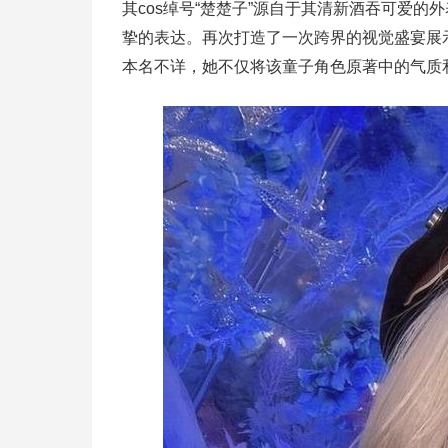
其cos绰号“楚楚子”源自于其清新酒吞可爱
挚的表达。再次打造了一次跨界的视觉盛宴展示，
本名不详，她不仅将该童子角色原著中的气质