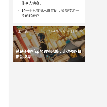
作令人动容。
14
一千只猫薄禾依存症：摄影技术一
流的代表作
上一篇
2024 年 5 月 26 日 05:32
楚楚子鹤祈cp的独特风采，让你领略摄
影新境界。