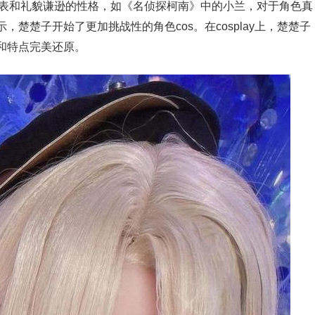
的外表和礼貌谦逊的性格，如《名侦探柯南》中的小兰，对于角色真
楚楚子开始了更加挑战性的角色cos。在cosplay上，楚楚子
和特点完美还原。