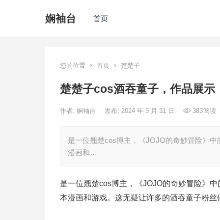
娴袖台
首页
您的位置
首页
楚楚子
楚楚子cos酒吞童子，作品展示
作者:
娴袖台
发布: 2024 年 5 月 31 日
383
阅读
是一位翘楚cos博主，《JOJO的奇妙冒险
漫画和…
是一位翘楚cos博主，《JOJO的奇妙冒险
本漫画和游戏。这无疑让许多的酒吞童子粉丝