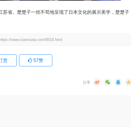
江苏省。楚楚子一丝不苟地呈现了日本文化的展示美学，楚楚子
.xianxiutai.com/8518.html
打赏
57
赞