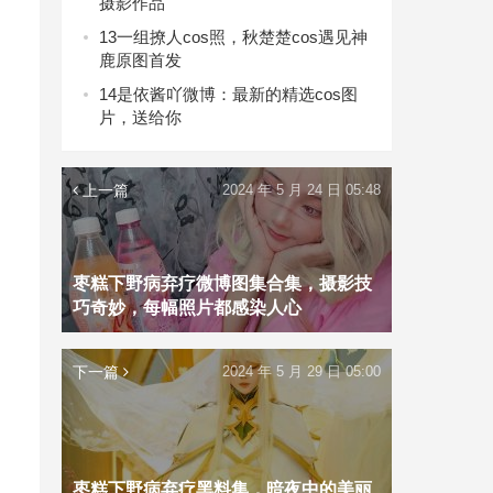
摄影作品
13
一组撩人cos照，秋楚楚cos遇见神
鹿原图首发
14
是依酱吖微博：最新的精选cos图
片，送给你
上一篇
2024 年 5 月 24 日 05:48
枣糕下野病弃疗微博图集合集，摄影技
巧奇妙，每幅照片都感染人心
下一篇
2024 年 5 月 29 日 05:00
枣糕下野病弃疗黑料集，暗夜中的美丽