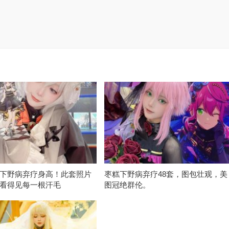
下野病弃疗身高！此套照片
枣糕下野病弃疗48套，图包壮观，美
看得见每一根汗毛
图冠绝群伦。