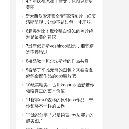
4
周年庆祝凉凉子雪女，原图更新更
美丽
5
“大西瓜爱牙膏全套”高清图片，细节
清晰呈现，让你不错过每一寸牙龈。
6
超美对比！魔物喵白银81的照片绝
对是最美的建议
7
最新俄罗斯yoshinobi图集，细节精
选不容错过
8
樱岛嗷一贝尔法斯特的作品共赏
9
看够了平凡无奇的图包？来看看夏
鸽鸽全部作品的cos照片吧
10
绝美唯美：古川kagurajk摄影带你
领略真正的艺术价值
11
穆零mu0森林的原创cos作品，带
你领略不一样的世界
12
独家分享「只是简言cos尼娜」的
超美图片