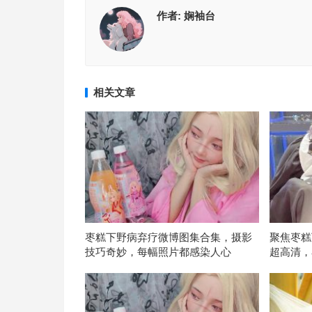
作者:
娴袖台
相关文章
枣糕下野病弃疗微博图集合集，摄影
聚焦枣糕
技巧奇妙，每幅照片都感染人心
超高清，