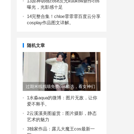
13
原神胡桃cose次元kuukow新作cos
曝光，光影感十足
14
完整合集！chloe霏霏霏百度云分享
cosplay作品图文详解。
随机文章
过期米线线喵免费cos精选，看女神们
如何化身为动漫人物
1
水淼aqua的微博：图片无敌，让你
爱不释手。
2
云溪溪美图鉴赏：图片摄影，静态
艺术的魅力
3
独家作品：露儿大魔王cos最新一