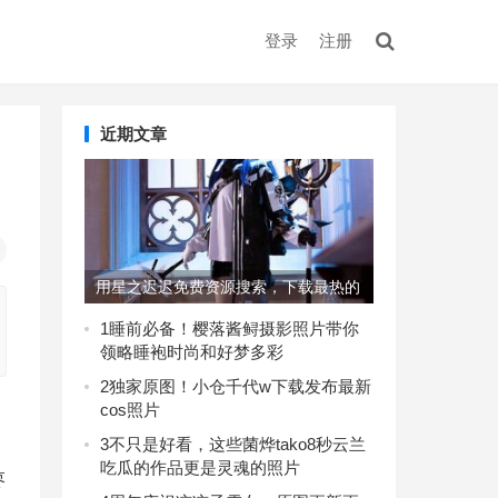
登录
注册
近期文章
用星之迟迟免费资源搜索，下载最热的
美图集
1
睡前必备！樱落酱鲟摄影照片带你
领略睡袍时尚和好梦多彩
2
独家原图！小仓千代w下载发布最新
cos照片
3
不只是好看，这些菌烨tako8秒云兰
吃瓜的作品更是灵魂的照片
枣