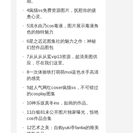
期。
4
疯猫ss免费资源图片，抚慰你的疲
惫心灵。
5
清水由乃cos毒液，图片展示毒液角
色的独特魅力
6
星之迟迟图集社的魅力之作：神秘
幻想作品图包
7
从从从从鸾vip13资源，超清美图供
应，尽在我们这里。
8
一次体验铁打萌萌moi蓝色水手高清
的感觉
9
超人气网红coser疯猫ss，不可错过
的cosplay图集
10
神乐坂真冬ins，如画的作品。
11
白银81未公开图片独家曝光，惊艳
cos作品合集
12
艺术之美：自购yuki亭fantia的唯美