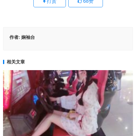
打赏
68
赞
作者:
娴袖台
相关文章