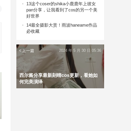
13
这个coser的shika小鹿鹿年上彼女
pan分享，让我看到了cos的另一个美
好世界
14
最全摄影大赏！雨波haneame作品
必收藏
上一篇
2024 年 5 月 30 日 05:36
西尔酱分享最新刻晴cos更新，看她如
何完美演绎