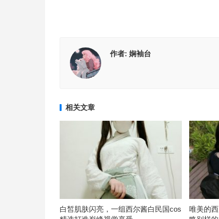
作者:
娴袖台
相关文章
白皙肌肤闪亮，一组西尔酱白民国cos
唯美的西