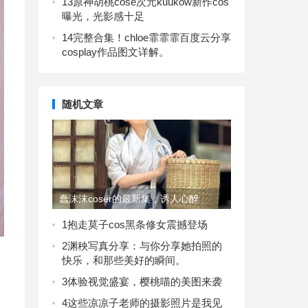
13
原神胡桃cose次元kuukow新作cos
曝光，光影感十足
14
完整合集！chloe霏霏霏百度云分享
cosplay作品图文详解。
随机文章
蠢沫沫coser的最新集，诱人心醉
1
抱走莫子cos黑条修女震撼登场
2
渊秧写真分享：与你分享她拍照的
快乐，和那些美好的瞬间。
3
体验视觉盛宴，樱桃喵的美图来袭
和
4
这些凉凉子老师的摄影照片是我见