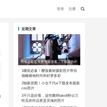
登录
注册
近期文章
用星之迟迟免费资源搜索，下载最热的
美图集
1
睡前必备！樱落酱鲟摄影照片带你
领略睡袍时尚和好梦多彩
2
独家原图！小仓千代w下载发布最新
cos照片
发
3
不只是好看，这些菌烨tako8秒云兰
的
吃瓜的作品更是灵魂的照片