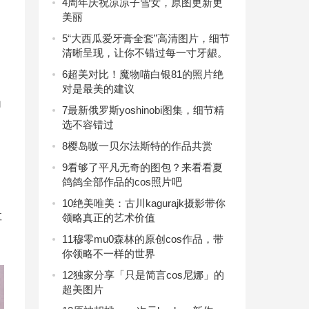
4
周年庆祝凉凉子雪女，原图更新更
美丽
5
“大西瓜爱牙膏全套”高清图片，细节
清晰呈现，让你不错过每一寸牙龈。
6
超美对比！魔物喵白银81的照片绝
对是最美的建议
角
7
最新俄罗斯yoshinobi图集，细节精
选不容错过
8
樱岛嗷一贝尔法斯特的作品共赏
9
看够了平凡无奇的图包？来看看夏
鸽鸽全部作品的cos照片吧
10
绝美唯美：古川kagurajk摄影带你
享
领略真正的艺术价值
11
穆零mu0森林的原创cos作品，带
你领略不一样的世界
12
独家分享「只是简言cos尼娜」的
超美图片