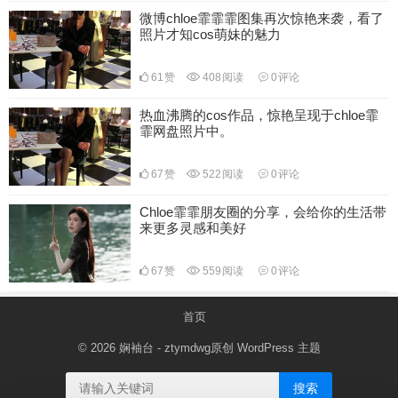
微博chloe霏霏霏图集再次惊艳来袭，看了
照片才知cos萌妹的魅力
61
赞
408
阅读
0
评论
热血沸腾的cos作品，惊艳呈现于chloe霏
霏网盘照片中。
67
赞
522
阅读
0
评论
Chloe霏霏朋友圈的分享，会给你的生活带
来更多灵感和美好
67
赞
559
阅读
0
评论
首页
© 2026
娴袖台
- ztymdwg原创
WordPress 主题
搜索