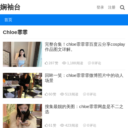
娴袖台
登录
注册
首页
Chloe霏霏
完整合集！chloe霏霏霏百度云分享cosplay
作品图文详解。
287
赞
1,188
阅读
0
评论
回眸一笑：chloe霏霏霏微博照片中的动人
场景
60
赞
513
阅读
0
评论
搜集最靓的美图：chloe霏霏网盘是不二之
选
61
赞
423
阅读
0
评论