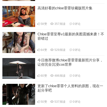
高清好看的chloe霏霏珍藏版照片集
58
赞
357
阅读
0
评论
Chloe霏霏至尊v1最新的美图震撼来袭！不
容错过
64
赞
529
阅读
0
评论
今日推荐微博chloe霏霏霏最新照片分享，
让你完全沉浸cos世界
60
赞
486
阅读
0
评论
更新了chloe霏霏个人资料的原图，现在一
起分享吧
50
赞
537
阅读
0
评论