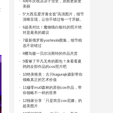
4
周年庆祝凉凉子雪女，原图更新更
美丽
世
5
“大西瓜爱牙膏全套”高清图片，细节
清晰呈现，让你不错过每一寸牙龈。
6
超美对比！魔物喵白银81的照片绝
对是最美的建议
7
最新俄罗斯yoshinobi图集，细节精
选不容错过
8
樱岛嗷一贝尔法斯特的作品共赏
9
看够了平凡无奇的图包？来看看夏
鸽鸽全部作品的cos照片吧
10
绝美唯美：古川kagurajk摄影带你
领略真正的艺术价值
11
穆零mu0森林的原创cos作品，带
你领略不一样的世界
12
独家分享「只是简言cos尼娜」的
超美图片