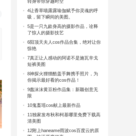
转身带你穿越时空
4
让香草喵露露瑜伽赋予你灵魂的呼
吸，留下瞬间的美图。
5
是一只九龄身高的摄影作品，诠释
了惊人的摄影技艺
6
阳顶天夫人cos作品合集，绝对让你
惊艳
7
真正让人感动的阿诺不是施瓦辛戈
短裤美图
8
神探火狸狸酷盖手舞携手照片，为
你揭示最好看的cos作品！
9
蠢沫沫黄豆粉作品集：新颖创意无
限
10
鬼畜瑶cos献上最新作品
11
独家发布秋和柯基哪里免费下载高
清美图
12
附上haneame雨波cos百度云的原