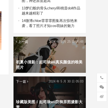
图，神还原度超高
13
梦幻般的骨头cheryl和桃昔doll作品
越来越精彩了
14
微博chloe霏霏霏图集再次惊艳来
袭，看了照片才知cos萌妹的魅力
上一篇
2024 年 5 月 25 日 05:48
初夏小清新：起司块wii真实颜值的唯美
照片
下一篇
2024 年 5 月 30 日 05:03
珍藏版美图！起司块wii防御原图摄影大
赏