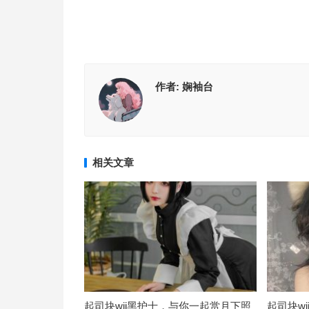
作者:
娴袖台
相关文章
起司块wii黑护士，与你一起赏月下照
起司块w