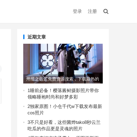
登录
注册
近期文章
用星之迟迟免费资源搜索，下载最热的
美图集
1
睡前必备！樱落酱鲟摄影照片带你
领略睡袍时尚和好梦多彩
2
独家原图！小仓千代w下载发布最新
cos照片
3
不只是好看，这些菌烨tako8秒云兰
吃瓜的作品更是灵魂的照片