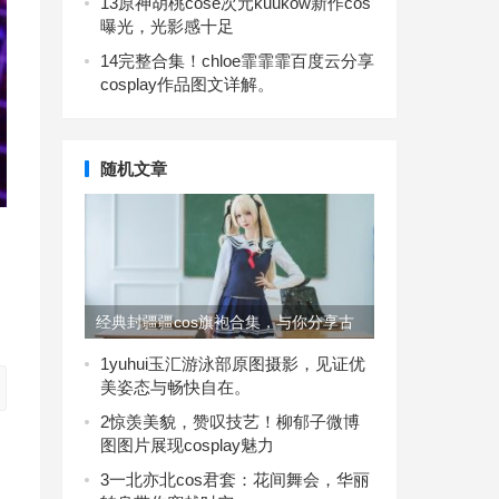
13
原神胡桃cose次元kuukow新作cos
曝光，光影感十足
14
完整合集！chloe霏霏霏百度云分享
cosplay作品图文详解。
随机文章
经典封疆疆cos旗袍合集，与你分享古
风魅力
1
yuhui玉汇游泳部原图摄影，见证优
美姿态与畅快自在。
2
惊羡美貌，赞叹技艺！柳郁子微博
图图片展现cosplay魅力
3
一北亦北cos君套：花间舞会，华丽