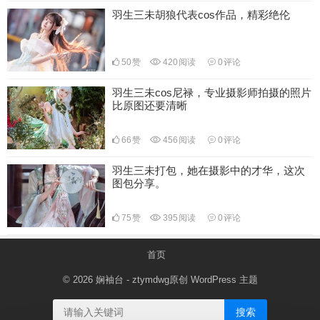
羽生三未胡狼代表cos作品，精彩绝伦
50
赞
420
阅读
0
评论
羽生三未cos尼禄，专业摄影师拍摄的照片
比原图还要清晰
66
赞
456
阅读
0
评论
羽生三未打包，她在摄影中的才华，这次
图包分享。
75
赞
395
阅读
0
评论
首页
© 2026
娴袖台
- ztymdwg原创
WordPress 主题
搜索