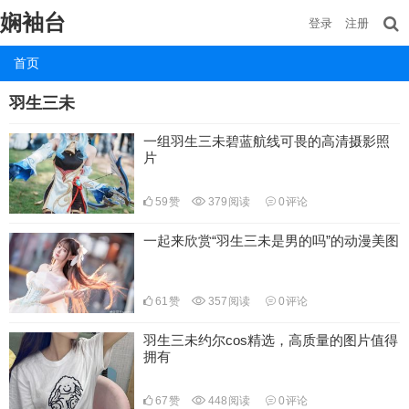
娴袖台
登录
注册
首页
羽生三未
一组羽生三未碧蓝航线可畏的高清摄影照
片
59
赞
379
阅读
0
评论
一起来欣赏“羽生三未是男的吗”的动漫美图
61
赞
357
阅读
0
评论
羽生三未约尔cos精选，高质量的图片值得
拥有
67
赞
448
阅读
0
评论