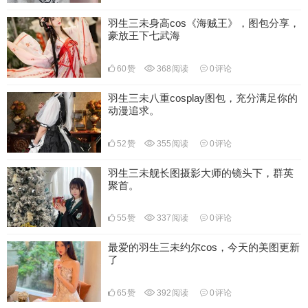
羽生三未身高cos《海贼王》，图包分享，
豪放王下七武海
60
赞
368
阅读
0
评论
羽生三未八重cosplay图包，充分满足你的
动漫追求。
52
赞
355
阅读
0
评论
羽生三未舰长图摄影大师的镜头下，群英
聚首。
55
赞
337
阅读
0
评论
最爱的羽生三未约尔cos，今天的美图更新
了
65
赞
392
阅读
0
评论