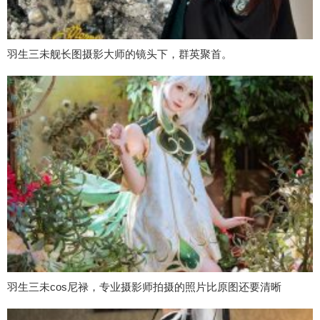
羽生三未舰长图摄影大师的镜头下，群英聚首。
羽生三未cos尼禄，专业摄影师拍摄的照片比原图还要清晰