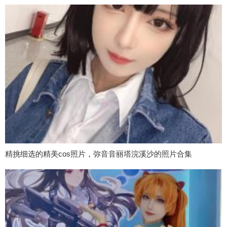
精挑细选的精美cos照片，弥音音丽塔浣溪沙的照片合集