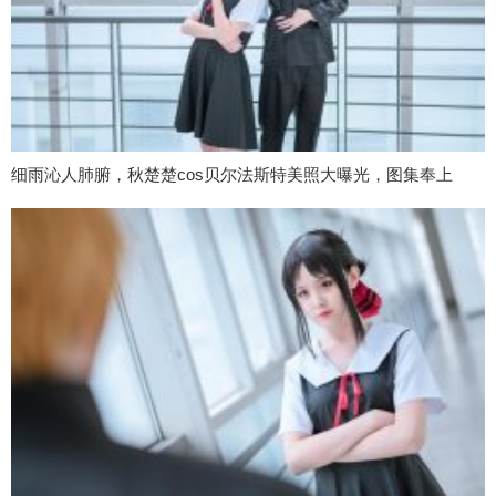
细雨沁人肺腑，秋楚楚cos贝尔法斯特美照大曝光，图集奉上