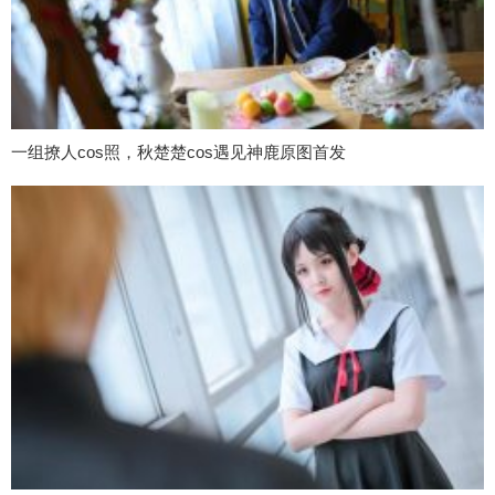
一组撩人cos照，秋楚楚cos遇见神鹿原图首发