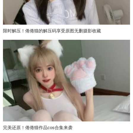
限时解压！倦倦猫的解压码享受原图无删摄影收藏
完美还原！倦倦猫作品cos合集来袭