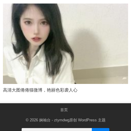
高清大图倦倦猫微博，艳丽色彩袭人心
首页
© 2026
娴袖台
- ztymdwg原创
WordPress 主题