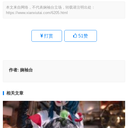
本文来自网络，不代表娴袖台立场，转载请注明出处：
https://www.xianxiutai.com/6205.html
打赏
51
赞
作者:
娴袖台
相关文章