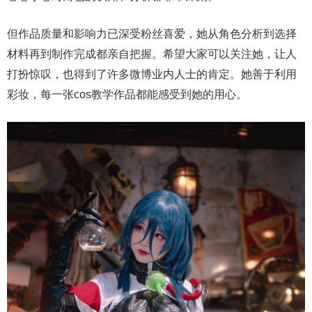
但作品质量和影响力已深受粉丝喜爱，她从角色分析到选择
材料再到制作完成都亲自把握。希望大家可以关注她，让人
打扮惊叹，也得到了许多微博业内人士的肯定。她善于利用
彩妆，每一张cos教学作品都能感受到她的用心。