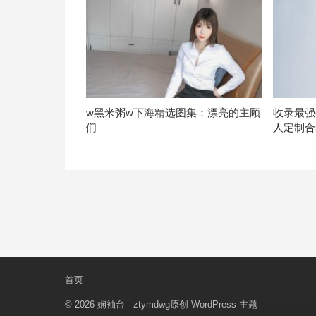
w黑米粥w下海精选图集：漂亮的主顾
收录最强
们
人定制合
首页
© 2026
娴袖台
- ztymdwg原创
WordPress 主题