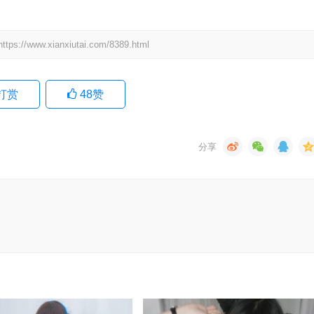
.xianxiutai.com/8389.html
打赏
48
赞