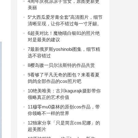
4
周年庆祝凉凉子雪女，原图更新更
美丽
5
“大西瓜爱牙膏全套”高清图片，细节
清晰呈现，让你不错过每一寸牙龈。
6
超美对比！魔物喵白银81的照片绝
对是最美的建议
7
最新俄罗斯yoshinobi图集，细节精
选不容错过
8
樱岛嗷一贝尔法斯特的作品共赏
9
看够了平凡无奇的图包？来看看夏
鸽鸽全部作品的cos照片吧
10
绝美唯美：古川kagurajk摄影带你
领略真正的艺术价值
11
穆零mu0森林的原创cos作品，带
你领略不一样的世界
12
独家分享「只是简言cos尼娜」的
超美图片