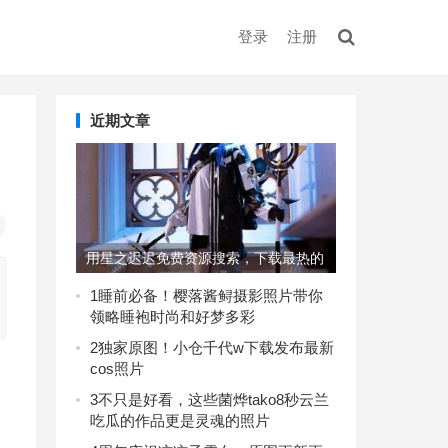
登录
注册
近期文章
用星之迟迟免费资源搜索，下载最热的
美图集
1
睡前必备！樱落酱鲟摄影照片带你
领略睡袍时尚和好梦多彩
2
独家原图！小仓千代w下载发布最新
cos照片
3
不只是好看，这些菌烨tako8秒云兰
吃瓜的作品更是灵魂的照片