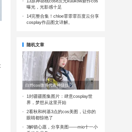
13
原神胡桃cose次元kuukow新作cos
曝光，光影感十足
14
完整合集！chloe霏霏霏百度云分享
cosplay作品图文详解。
随机文章
大
白烨cos微博代表神级技巧！
。
1
封疆疆图集图片：肆意cosplay世
界，梦想从这里开始
2
看秋和柯基3点的cos美图，让你的
眼睛都惊艳了
3
解锁心愿，分享美图——mio十一小