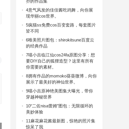
乔的作品集
4
意气风发的佳佳酱吃鸡舞，向你展
现华丽cos世界。
5
疯猫ss免费cos百变套路，每套图片
皆不同
6
唯美照片图包：shirokitsune百度云
的经典作品
7
喵小吉临江仙cos24fa原图分享：想
要DIY自己的狐狸造型？这里有所有
你需要的素材。
8
拥有作品的momoko葵葵微博，向你
展示了最美好的神仙世界。
9
喵小吉原神绝美图集大曝光，带你
穿越神秘世界
10
“二佐nisa蕾姆”图包：无限循环的
美妙体验
11
麻花麻花酱最新图，惊艳的照片集
惊呆了我