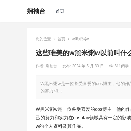
娴袖台
首页
您的位置
首页
w黑米粥w
这些唯美的w黑米粥w以前叫什
作者:
娴袖台
发布: 2024 年 5 月 30 日
311
阅读
W黑米粥w是一位备受喜爱的cos博主，他的
的努力和…
W黑米粥w是一位备受喜爱的cos博主，他的
己的努力和实力在cosplay领域具有一定
w的个人资料及其作品。