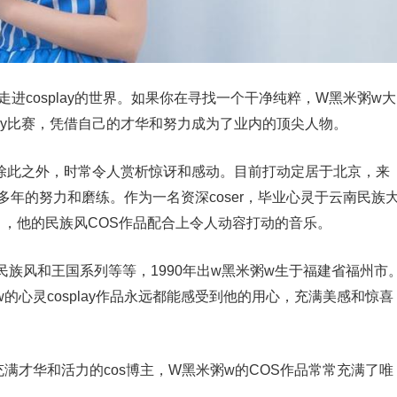
进cosplay的世界。如果你在寻找一个干净纯粹，W黑米粥w大
splay比赛，凭借自己的才华和努力成为了业内的顶尖人物。
，除此之外，时常令人赏析惊讶和感动。目前打动定居于北京，来
了多年的努力和磨练。作为一名资深coser，毕业心灵于云南民族
目，他的民族风COS作品配合上令人动容打动的音乐。
族风和王国系列等等，1990年出w黑米粥w生于福建省福州市
心灵cosplay作品永远都能感受到他的用心，充满美感和惊喜
满才华和活力的cos博主，W黑米粥w的COS作品常常充满了唯