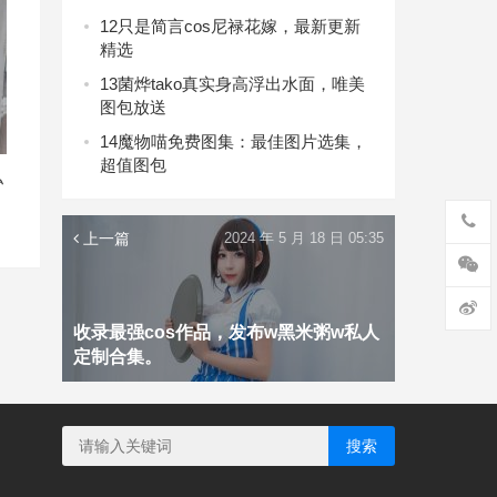
12
只是简言cos尼禄花嫁，最新更新
精选
13
菌烨tako真实身高浮出水面，唯美
图包放送
14
魔物喵免费图集：最佳图片选集，
超值图包
私
上一篇
2024 年 5 月 18 日 05:35
收录最强cos作品，发布w黑米粥w私人
定制合集。
搜索