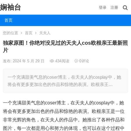
娴袖台
登录
注册
首页
您的位置
首页
天夫人
独家原图！你绝对没见过的天夫人cos欧根亲王最新照
片
发布: 2024 年 5 月 29 日
434
阅读
0
评论
一个充满甜美气息的coser博主，在天夫人的cosplay中，她
将会有更多更加出色的作品和惊艳的表演。欧根亲王…
一个充满甜美气息的coser博主，在天夫人的cosplay中，她
将会有更多更加出色的作品和惊艳的表演。欧根亲王是一位
非常光辉的角色，在天夫人的作品中。她推出了各种作品和
图片，每一次都是用心和努力的体现，也可以在这个过程中