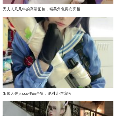
天夫人几几年的高清图包，精美角色再次亮相
阳顶天夫人cos作品合集，绝对让你惊艳