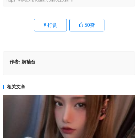
https://www.xianxiutai.com/8110.html
打赏
50
赞
作者:
娴袖台
相关文章