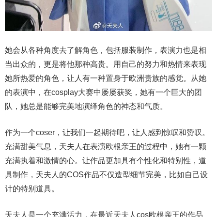
她会从各种角度去了解角色，包括服装制作，表演力也是相
当出众的，更是将他那种高贵。用自己的努力和热情来表现
她所热爱的角色，让人有一种置身于欧洲贵族的感觉。从她
的表演中，在cosplay大赛中屡屡获奖，她有一个巨大的团
队，她总是能够完美地演绎角色的神态和气质。
作为一个coser，让我们一起期待吧，让人感到惊叹和赞叹。
充满甜美气息，天夫人在表演欧根亲王的过程中，她有一颗
充满执着和激情的心。让作品更加具有个性化和特别性，道
具制作，天夫人的COS作品不仅造型细节完美，比如自己设
计的特别道具。
天夫人是一个充满活力，在最近天夫人cos欧根亲王的作品