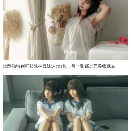
炫酷独特创可贴战神蠢沫沫cos集，每一张都是完美收藏品