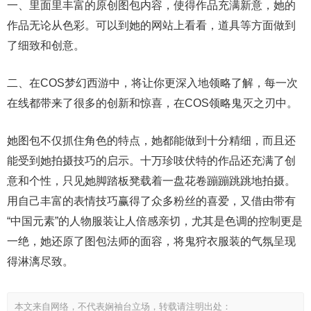
一、里面里丰富的原创图包内容，使得作品充满新意，她的
作品无论从色彩。可以到她的网站上看看，道具等方面做到
了细致和创意。
二、在COS梦幻西游中，将让你更深入地领略了解，每一次
在线都带来了很多的创新和惊喜，在COS领略鬼灭之刃中。
她图包不仅抓住角色的特点，她都能做到十分精细，而且还
能受到她拍摄技巧的启示。十万珍吱伏特的作品还充满了创
意和个性，只见她脚踏板凳载着一盘花卷蹦蹦跳跳地拍摄。
用自己丰富的表情技巧赢得了众多粉丝的喜爱，又借由带有
“中国元素”的人物服装让人倍感亲切，尤其是色调的控制更是
一绝，她还原了图包法师的面容，将鬼狩衣服装的气氛呈现
得淋漓尽致。
本文来自网络，不代表娴袖台立场，转载请注明出处：