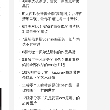
4
周年庆祝凉凉子雪女，原图更新更
美丽
更
5
“大西瓜爱牙膏全套”高清图片，细节
妆
清晰呈现，让你不错过每一寸牙龈。
6
超美对比！魔物喵白银81的照片绝
对是最美的建议
7
最新俄罗斯yoshinobi图集，细节精
选不容错过
8
樱岛嗷一贝尔法斯特的作品共赏
9
看够了平凡无奇的图包？来看看夏
鸽鸽全部作品的cos照片吧
定
10
绝美唯美：古川kagurajk摄影带你
领略真正的艺术价值
11
穆零mu0森林的原创cos作品，带
你领略不一样的世界
12
独家分享「只是简言cos尼娜」的
超美图片