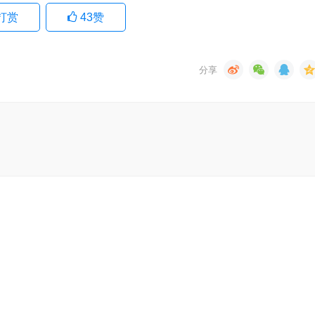
打赏
43
赞