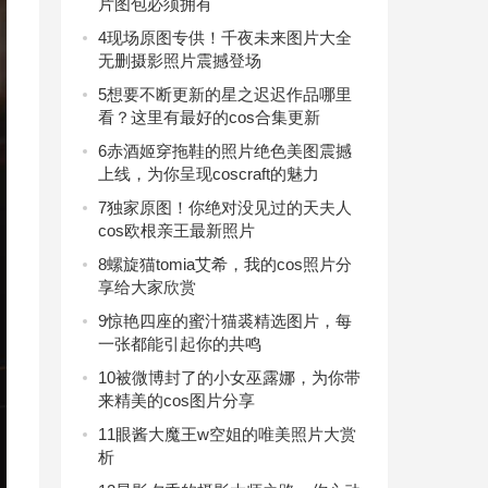
片图包必须拥有
4
现场原图专供！千夜未来图片大全
无删摄影照片震撼登场
5
想要不断更新的星之迟迟作品哪里
看？这里有最好的cos合集更新
6
赤酒姬穿拖鞋的照片绝色美图震撼
上线，为你呈现coscraft的魅力
7
独家原图！你绝对没见过的天夫人
cos欧根亲王最新照片
8
螺旋猫tomia艾希，我的cos照片分
享给大家欣赏
9
惊艳四座的蜜汁猫裘精选图片，每
一张都能引起你的共鸣
10
被微博封了的小女巫露娜，为你带
来精美的cos图片分享
11
眼酱大魔王w空姐的唯美照片大赏
析