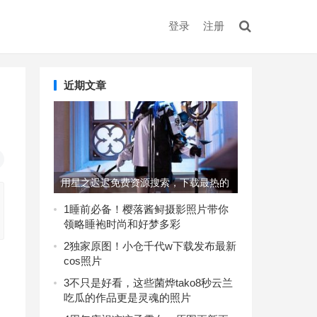
登录
注册
近期文章
用星之迟迟免费资源搜索，下载最热的
美图集
1
睡前必备！樱落酱鲟摄影照片带你
领略睡袍时尚和好梦多彩
2
独家原图！小仓千代w下载发布最新
cos照片
3
不只是好看，这些菌烨tako8秒云兰
吃瓜的作品更是灵魂的照片