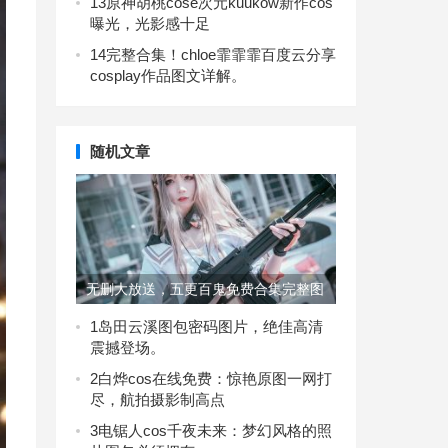
13
原神胡桃cose次元kuukow新作cos
曝光，光影感十足
14
完整合集！chloe霏霏霏百度云分享
cosplay作品图文详解。
随机文章
无删大放送，五更百鬼免费合集完整图
包限时抢购
1
岛田云溪图包密码图片，绝佳高清
震撼登场。
2
白烨cos在线免费：惊艳原图一网打
尽，航拍摄影制高点
3
电锯人cos千夜未来：梦幻风格的照