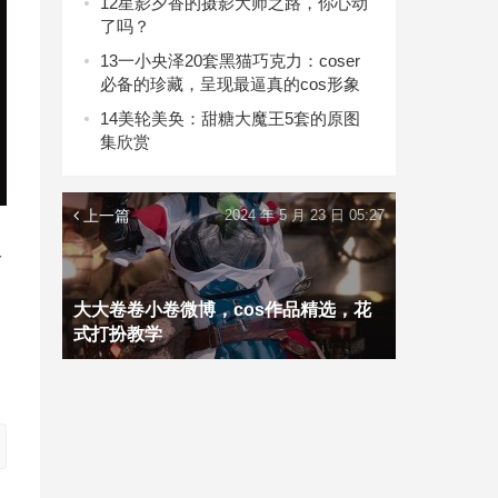
12
星影夕香的摄影大师之路，你心动
了吗？
13
一小央泽20套黑猫巧克力：coser
必备的珍藏，呈现最逼真的cos形象
14
美轮美奂：甜糖大魔王5套的原图
集欣赏
上一篇
2024 年 5 月 23 日 05:27
仅
大大卷卷小卷微博，cos作品精选，花
式打扮教学