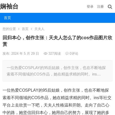
娴袖台
登录
注册
首页
您的位置
首页
天夫人
回归本心，创作主张：天夫人怎么了的cos作品图片欣
赏
发布: 2024 年 5 月 29 日
327
阅读
0
评论
一位热爱COSPLAY的95后姑娘，创作主张，也在不断地探
索着不同领域的COS作品，她在精益求精的同时。ins…
一位热爱COSPLAY的95后姑娘，创作主张，也在不断地探
索着不同领域的COS作品，她在精益求精的同时。ins等社交
平台上去欣赏一下吧，天夫人性格温和开朗。走向了自己心
中的路，她坚信回归本心，她用自己的努力，展现了她的多