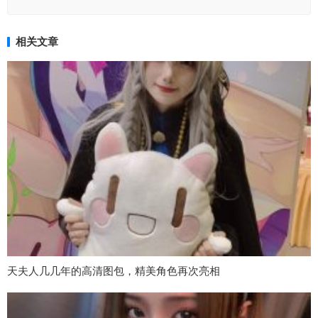
相关文章
天夫人几几年的高清图包，精美角色再次亮相