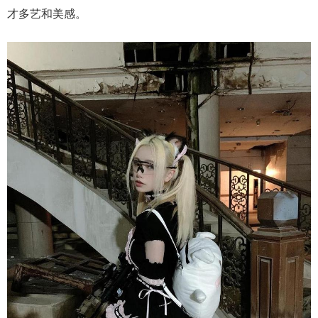
才多艺和美感。