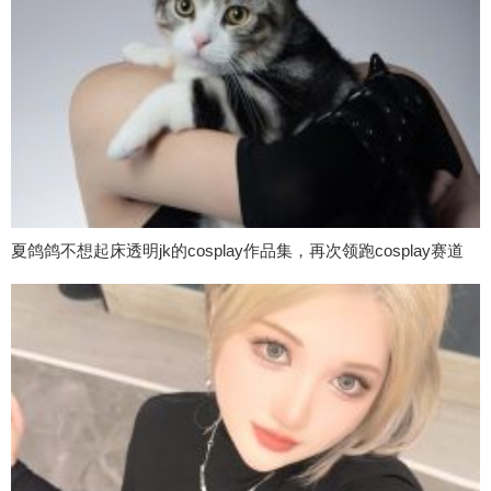
夏鸽鸽不想起床透明jk的cosplay作品集，再次领跑cosplay赛道