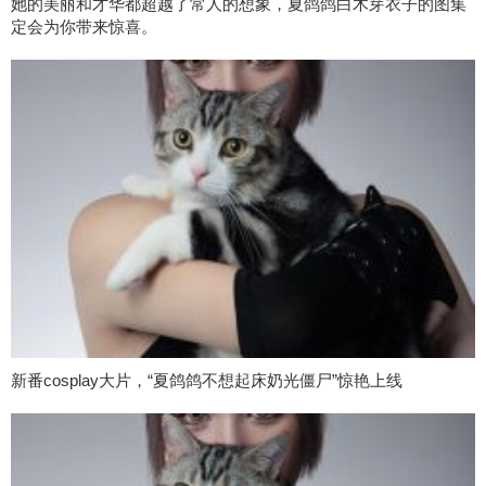
她的美丽和才华都超越了常人的想象，夏鸽鸽白木芽衣子的图集
定会为你带来惊喜。
新番cosplay大片，“夏鸽鸽不想起床奶光僵尸”惊艳上线