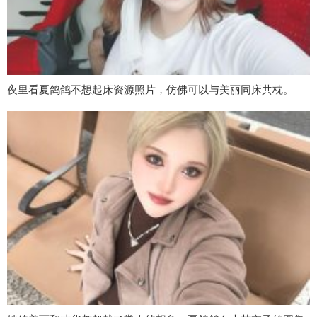
夜里看夏鸽鸽不想起床资源照片，仿佛可以与美丽同床共枕。