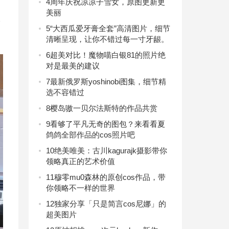
4
周年庆祝凉凉子雪女，原图更新更
美丽
元
5
“大西瓜爱牙膏全套”高清图片，细节
清晰呈现，让你不错过每一寸牙龈。
6
超美对比！魔物喵白银81的照片绝
对是最美的建议
7
最新俄罗斯yoshinobi图集，细节精
选不容错过
8
樱岛嗷一贝尔法斯特的作品共赏
9
看够了平凡无奇的图包？来看看夏
鸽鸽全部作品的cos照片吧
10
绝美唯美：古川kagurajk摄影带你
领略真正的艺术价值
11
穆零mu0森林的原创cos作品，带
你领略不一样的世界
12
独家分享「只是简言cos尼娜」的
超美图片