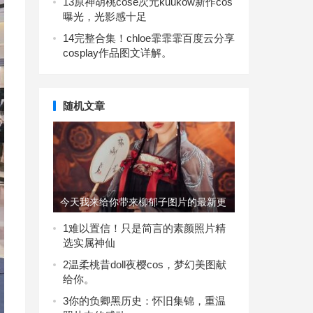
13
原神胡桃cose次元kuukow新作cos
曝光，光影感十足
14
完整合集！chloe霏霏霏百度云分享
cosplay作品图文详解。
随机文章
今天我来给你带来柳郁子图片的最新更
新
1
难以置信！只是简言的素颜照片精
选实属神仙
2
温柔桃昔doll夜樱cos，梦幻美图献
给你。
3
你的负卿黑历史：怀旧集锦，重温