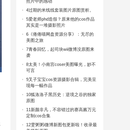
照片中的感动
4
过期的米线线套装图片原图赏析。
5
爱老师phd造假？原来他的cos作品
其实是一堆摄影照片
6
《倦倦喵网盘资源分享》：无尽的
美图之旅
7
青春回忆，起司块wii微博没原图来
袭
8
太美！小南宫coser美图曝光，妙不
可言
9
叉子宝宝cos资源摄影合辑，完美呈
们
现每一幅作品
10
狐洛洛子黑历史：逆境之谷的独家
原图
11
新颜非凡，不容错过的赛高酱万元
定制cos合集
12
雯粥粥i微博新图包更新啦！收录最
都