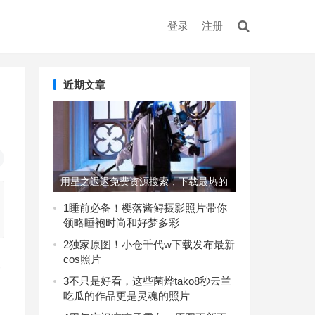
登录
注册
近期文章
用星之迟迟免费资源搜索，下载最热的
美图集
1
睡前必备！樱落酱鲟摄影照片带你
领略睡袍时尚和好梦多彩
2
独家原图！小仓千代w下载发布最新
cos照片
照
3
不只是好看，这些菌烨tako8秒云兰
的
吃瓜的作品更是灵魂的照片