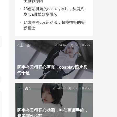
美摄影原图
13
色彩斑斓的cosplay照片，从鹿八
岁nya微博分享而来
的
14
蠢沫沫cos运动服：超模拍摄的摄
影精选
上一篇
2024 年 5 月 5 日 05:27
阿半今天很开心写真，cosplay照片秀
气十足
下一篇
2024 年 5 月 16 日 05:58
阿半今天很开心动图，神仙画师手绘，
超美画作推荐