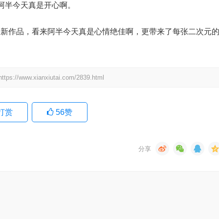
阿半今天真是开心啊。
的最新作品，看来阿半今天真是心情绝佳啊，更带来了每张二次元
.xianxiutai.com/2839.html
打赏
56
赞