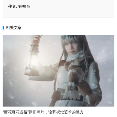
作者:
娴袖台
相关文章
“麻花麻花酱椿”摄影照片，诠释视觉艺术的魅力