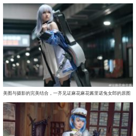
美图与摄影的完美结合，一齐见证麻花麻花酱里诺兔女郎的原图