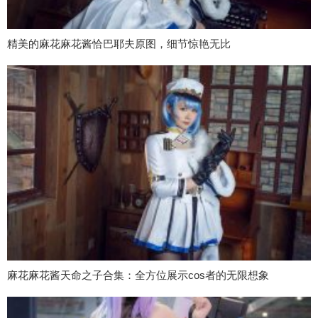
精美的麻花麻花酱恰巴耶夫原图，细节惊艳无比
麻花麻花酱天命之子合集：全方位展示cos者的无限想象