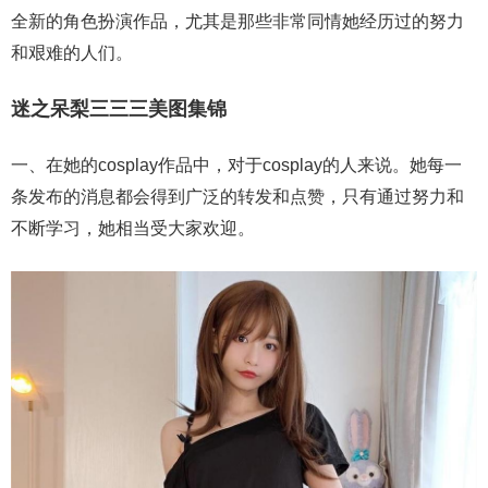
全新的角色扮演作品，尤其是那些非常同情她经历过的努力
和艰难的人们。
迷之呆梨三三三美图集锦
一、在她的cosplay作品中，对于cosplay的人来说。她每一
条发布的消息都会得到广泛的转发和点赞，只有通过努力和
不断学习，她相当受大家欢迎。