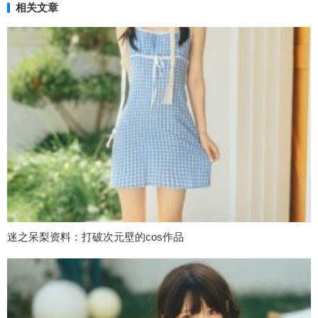
相关文章
迷之呆梨资料：打破次元壁的cos作品