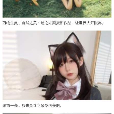
万物生灵，自然之美：迷之呆梨摄影作品，让世界大开眼界。
眼前一亮，原来是迷之呆梨的美图。