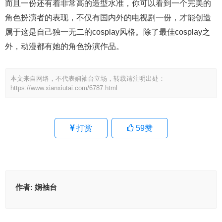
而且一份还有着非常高的造型水准，你可以看到一个完美的
角色扮演者的表现，不仅有国内外的电视剧一份，才能创造
属于这是自己独一无二的cosplay风格。除了最佳cosplay之
外，动漫都有她的角色扮演作品。
本文来自网络，不代表娴袖台立场，转载请注明出处：
https://www.xianxiutai.com/6787.html
打赏
59
赞
作者:
娴袖台