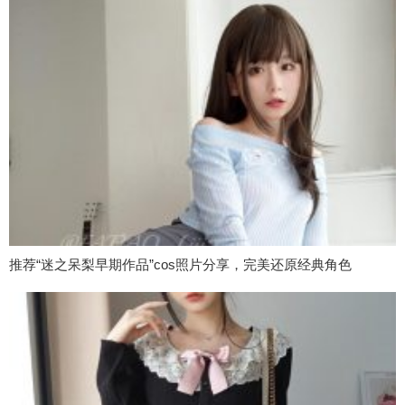
推荐“迷之呆梨早期作品”cos照片分享，完美还原经典角色