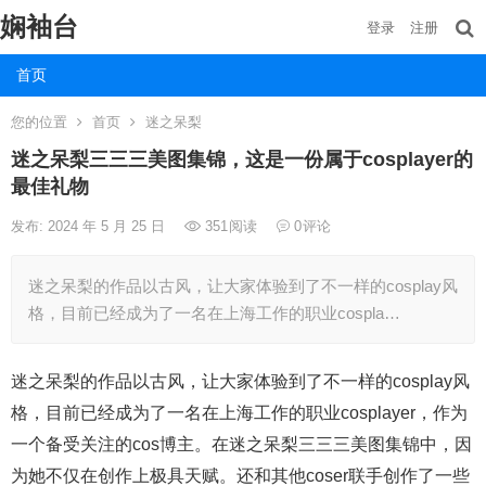
娴袖台
登录
注册
首页
您的位置
首页
迷之呆梨
迷之呆梨三三三美图集锦，这是一份属于cosplayer的
最佳礼物
发布: 2024 年 5 月 25 日
351
阅读
0
评论
迷之呆梨的作品以古风，让大家体验到了不一样的cosplay风
格，目前已经成为了一名在上海工作的职业cospla…
迷之呆梨的作品以古风，让大家体验到了不一样的cosplay风
格，目前已经成为了一名在上海工作的职业cosplayer，作为
一个备受关注的cos博主。在迷之呆梨三三三美图集锦中，因
为她不仅在创作上极具天赋。还和其他coser联手创作了一些