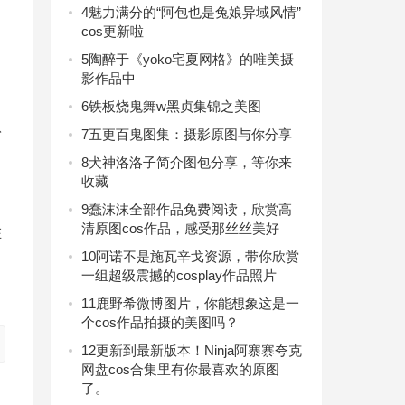
4
魅力满分的“阿包也是兔娘异域风情”
cos更新啦
5
陶醉于《yoko宅夏网格》的唯美摄
影作品中
6
铁板烧鬼舞w黑贞集锦之美图
扮
7
五更百鬼图集：摄影原图与你分享
8
犬神洛洛子简介图包分享，等你来
收藏
9
蠢沫沫全部作品免费阅读，欣赏高
清原图cos作品，感受那丝丝美好
在
10
阿诺不是施瓦辛戈资源，带你欣赏
一组超级震撼的cosplay作品照片
11
鹿野希微博图片，你能想象这是一
个cos作品拍摄的美图吗？
12
更新到最新版本！Ninja阿寨寨夸克
网盘cos合集里有你最喜欢的原图
了。