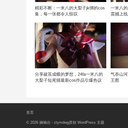
精彩不断：一米八的大梨子jk绑的cos
一米八的
集，每一张都令人惊叹
震撼上线
分享破茧成蝶的梦想，24fa一米八的
气吞山河
大梨子短尾猫最新cos作品引爆热议
王图
首页
© 2026
娴袖台
- ztymdwg原创
WordPress 主题