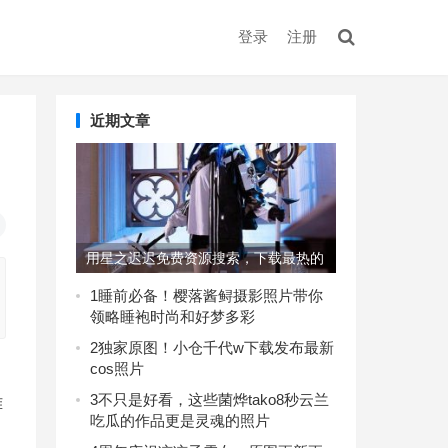
登录
注册
近期文章
用星之迟迟免费资源搜索，下载最热的
美图集
1
睡前必备！樱落酱鲟摄影照片带你
领略睡袍时尚和好梦多彩
2
独家原图！小仓千代w下载发布最新
cos照片
，
3
不只是好看，这些菌烨tako8秒云兰
难
吃瓜的作品更是灵魂的照片