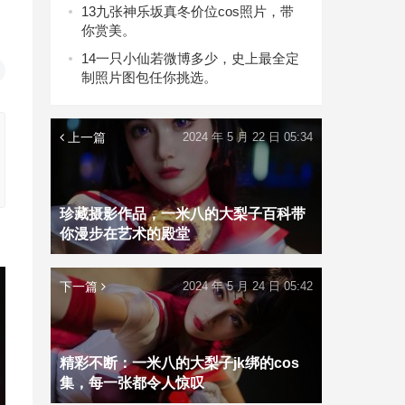
13
九张神乐坂真冬价位cos照片，带
你赏美。
14
一只小仙若微博多少，史上最全定
制照片图包任你挑选。
上一篇
2024 年 5 月 22 日 05:34
珍藏摄影作品，一米八的大梨子百科带
你漫步在艺术的殿堂
下一篇
2024 年 5 月 24 日 05:42
精彩不断：一米八的大梨子jk绑的cos
集，每一张都令人惊叹