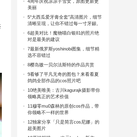
4
周年庆祝凉凉子雪女，原图更新更
美丽
5
“大西瓜爱牙膏全套”高清图片，细节
清晰呈现，让你不错过每一寸牙龈。
还
6
超美对比！魔物喵白银81的照片绝
对是最美的建议
7
最新俄罗斯yoshinobi图集，细节精
选不容错过
8
樱岛嗷一贝尔法斯特的作品共赏
9
看够了平凡无奇的图包？来看看夏
鸽鸽全部作品的cos照片吧
10
绝美唯美：古川kagurajk摄影带你
领略真正的艺术价值
11
穆零mu0森林的原创cos作品，带
你领略不一样的世界
12
独家分享「只是简言cos尼娜」的
超美图片