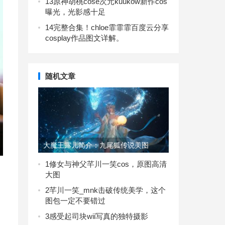
13
原神胡桃cose次元kuukow新作cos
曝光，光影感十足
14
完整合集！chloe霏霏霏百度云分享
cosplay作品图文详解。
随机文章
大魔王露儿简介：九尾狐传说美图
1
修女与神父芊川一笑cos，原图高清
大图
2
芊川一笑_mnk击破传统美学，这个
图包一定不要错过
3
感受起司块wii写真的独特摄影