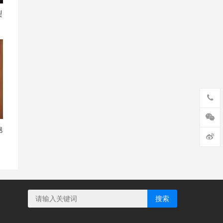
梨
饱
搜索