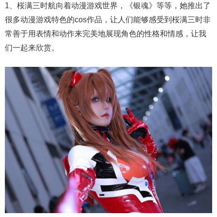
1、桜满三时航向着动漫游戏世界，《银魂》等等，她推出了
很多动漫游戏特色的cos作品，让人们能够感受到桜满三时非
常善于用表情和动作来完美地展现角色的性格和情感，让我
们一起来欣赏。