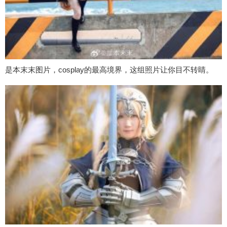
是本末末图片，cosplay的最高境界，这组照片让你目不转睛。