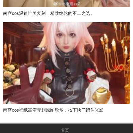
南宫cos温迪唯美复刻，精致绝伦的不二之选。
南宫cos壁纸高清无删原图欣赏，按下快门留住光影
首页