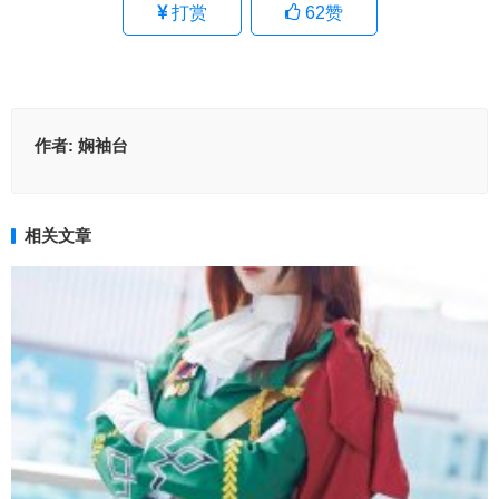
打赏
62
赞
作者:
娴袖台
相关文章