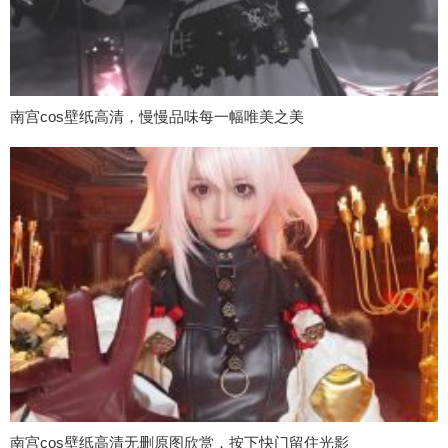
南宫cos壁纸高清，慢慢品味每一幅唯美之美
南宫cos壁纸高清无删原图欣赏，按下快门留住光影