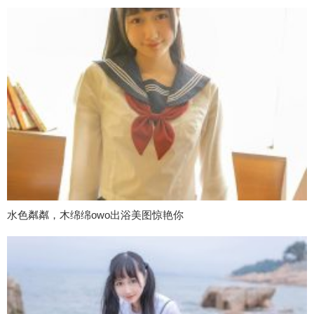
水色粼粼，木绵绵owo出浴美图惊艳你