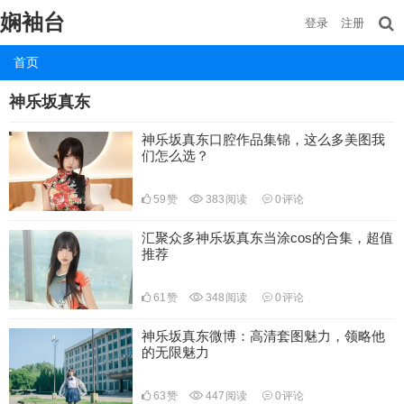
娴袖台
登录
注册
首页
神乐坂真东
神乐坂真东口腔作品集锦，这么多美图我
们怎么选？
59
赞
383
阅读
0
评论
汇聚众多神乐坂真东当涂cos的合集，超值
推荐
61
赞
348
阅读
0
评论
神乐坂真东微博：高清套图魅力，领略他
的无限魅力
63
赞
447
阅读
0
评论