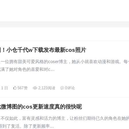
！小仓千代w下载发布最新cos照片
一位拥有甜美可爱风格的coser博主，她从小就喜欢动漫和游戏。每
充满了她对角色的喜爱和对c…
月 1 日
567
赞
2,123
阅读
0
评论
微博图的cos更新速度真的很快呢
，不仅如此，富有灵感和活力的博主，让粉丝们期待已久的角色在她
ay中得到了复活。除了更新频率…