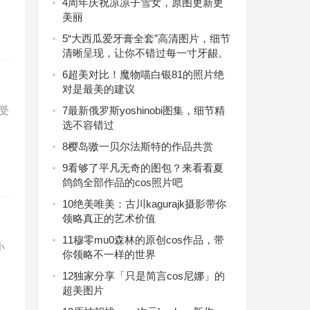
4
周年庆祝凉凉子雪女，原图更新更
美丽
5
“大西瓜爱牙膏全套”高清图片，细节
清晰呈现，让你不错过每一寸牙龈。
6
超美对比！魔物喵白银81的照片绝
对是最美的建议
受
7
最新俄罗斯yoshinobi图集，细节精
选不容错过
8
樱岛嗷一贝尔法斯特的作品共赏
9
看够了平凡无奇的图包？来看看夏
鸽鸽全部作品的cos照片吧
10
绝美唯美：古川kagurajk摄影带你
领略真正的艺术价值
11
穆零mu0森林的原创cos作品，带
小
你领略不一样的世界
12
独家分享「只是简言cos尼娜」的
超美图片