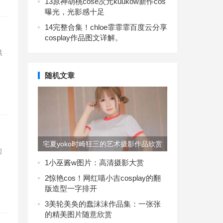
13
原神胡桃cose次元kuukow新作cos
曝光，光影感十足
14
完整合集！chloe霏霏霏百度云分享
cosplay作品图文详解。
供
随机文章
宅夏yoko时崎狂三的艺术摄影作品欣赏
的
1
小巫酱w图片：高清摄影大赏
2
惊艳cos！网红喵小吉cosplay的翻
版造型一字排开
3
美轮美奂的蠢沫沫作品集：一张张
的精美图片随意欣赏