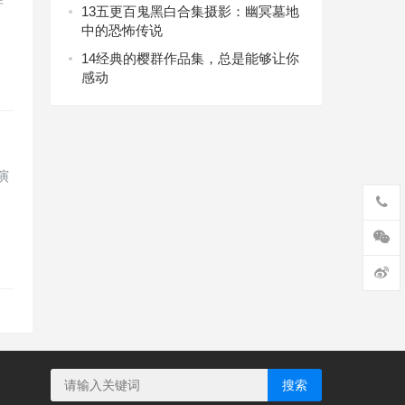
13
五更百鬼黑白合集摄影：幽冥墓地
中的恐怖传说
14
经典的樱群作品集，总是能够让你
感动
演
搜索