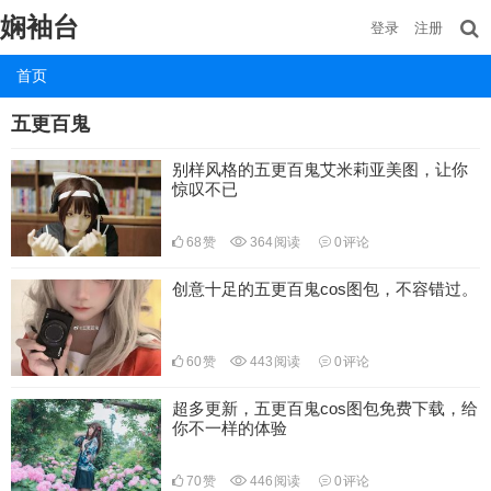
娴袖台
登录
注册
首页
五更百鬼
别样风格的五更百鬼艾米莉亚美图，让你
惊叹不已
68
赞
364
阅读
0
评论
创意十足的五更百鬼cos图包，不容错过。
60
赞
443
阅读
0
评论
超多更新，五更百鬼cos图包免费下载，给
你不一样的体验
70
赞
446
阅读
0
评论