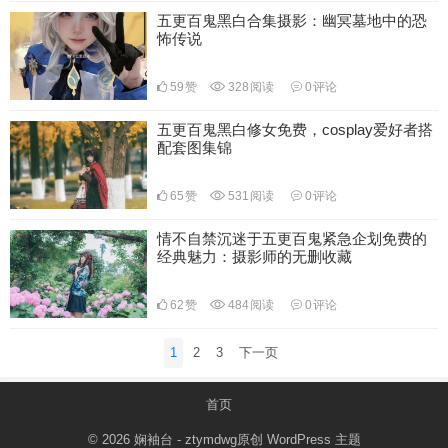
五更百鬼黑白合集摄影：幽冥墓地中的恐
怖传说
59
赞
328
阅读
0
评论
五更百鬼黑白修女免费，cosplay爱好者搭
配套图集锦
65
赞
531
阅读
0
评论
情不自禁沉迷于五更百鬼紧急企划免费的
经典魅力：摄影师的无删收藏
62
赞
484
阅读
0
评论
文
1
2
3
下一页
章
分
首页
页
© 2026
娴袖台
- ztymdwg原创
WordPress 主题