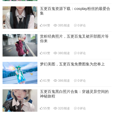
五更百鬼资源下载：cosplay粉丝的最爱合
集
64
赞
395
阅读
0
评论
赏析经典照片，五更百鬼叉裙开部图片等
你来
63
赞
380
阅读
0
评论
梦幻美图，五更百鬼免费图集为您奉上
61
赞
386
阅读
0
评论
五更百鬼黑白照片合集：穿越灵异空间的
神秘旅程
55
赞
320
阅读
0
评论