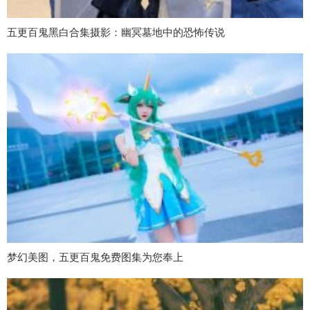
五更百鬼黑白合集摄影：幽冥墓地中的恐怖传说
梦幻美图，五更百鬼免费图集为您奉上