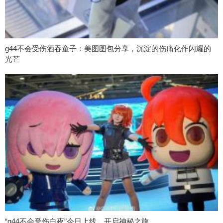
g44不会受伤酒吞童子：美图图包分享，沉淀的伤痛化作闪耀的
光芒
“g44不会受伤白夜”今日上线，开启神秘之旅