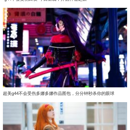
超美g44不会受伤多娜多娜作品图包，分分钟秒杀你的眼球