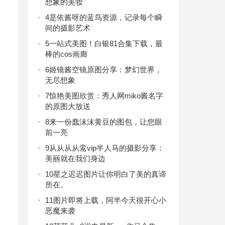
想象的美妆
4
是依酱呀的蓝鸟资源，记录每个瞬
间的摄影艺术
5
一站式美图！白银81合集下载，最
棒的cos画廊
6
姬镜酱空镜原图分享：梦幻世界，
无尽想象
7
惊艳美图欣赏：秀人网miko酱名字
的原图大放送
8
来一份蠢沫沫黄豆的图包，让您眼
前一亮
9
从从从从鸾vip半人马的摄影分享：
美丽就在我们身边
10
星之迟迟图片让你明白了美的真谛
所在。
11
图片即将上载，阿半今天很开心小
恶魔来袭