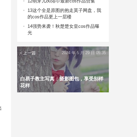
12
萌芽儿o0浴巾最新cos作品合集
13
这个全是原图的抱走莫子网盘，我
的cos作品更上一层楼
14
强势来袭！秋楚楚女皇cos作品曝
光
上一篇
2024 年 5 月 29 日 05:35
白易子教主写真：摄影图包，享受别样
花样
出