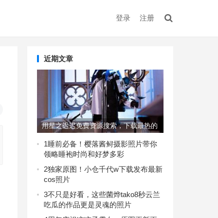
登录
注册
近期文章
用星之迟迟免费资源搜索，下载最热的
美图集
1
睡前必备！樱落酱鲟摄影照片带你
领略睡袍时尚和好梦多彩
2
独家原图！小仓千代w下载发布最新
cos照片
3
不只是好看，这些菌烨tako8秒云兰
吃瓜的作品更是灵魂的照片