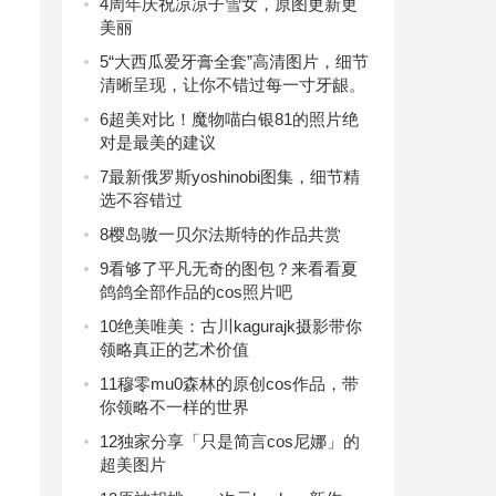
4
周年庆祝凉凉子雪女，原图更新更
美丽
5
“大西瓜爱牙膏全套”高清图片，细节
清晰呈现，让你不错过每一寸牙龈。
6
超美对比！魔物喵白银81的照片绝
对是最美的建议
7
最新俄罗斯yoshinobi图集，细节精
选不容错过
8
樱岛嗷一贝尔法斯特的作品共赏
9
看够了平凡无奇的图包？来看看夏
鸽鸽全部作品的cos照片吧
10
绝美唯美：古川kagurajk摄影带你
领略真正的艺术价值
11
穆零mu0森林的原创cos作品，带
你领略不一样的世界
12
独家分享「只是简言cos尼娜」的
超美图片