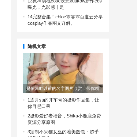
13
原神胡桃cose次元kuukow新作cos
曝光，光影感十足
14
完整合集！chloe霏霏霏百度云分享
cosplay作品图文详解。
随机文章
是依酱吖以前的名字图片欣赏，带你领
略不一样的世界
1
逐月su的开车号的摄影作品集，让
你目瞪口呆
2
摄影爱好者福音，Shika小鹿鹿免费
资源分享原图
3
定制不呆猫女巫的唯美图包：超乎