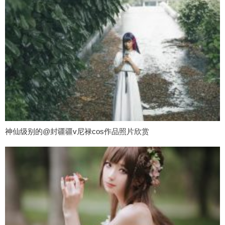
神仙级别的@封疆疆v尼禄cos作品照片欣赏