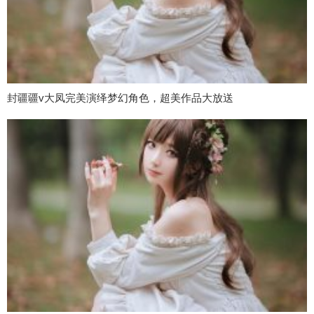
封疆疆v大凤完美演绎梦幻角色，超美作品大放送