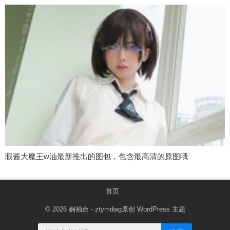
眼酱大魔王w油最新推出的图包，包含最高清的原图哦
首页
© 2026
娴袖台
- ztymdwg原创
WordPress 主题