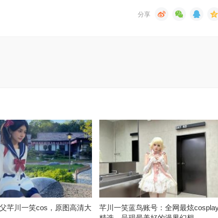
父芊川一笑cos，原图高清大
芊川一笑蓝鸟账号：全网最炫cospla
精选，呈现最美好的漫界幻想