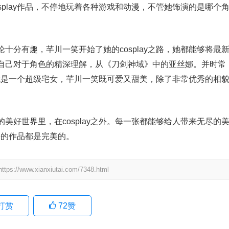
splay作品，不停地玩着各种游戏和动漫，不管她饰演的是哪个
十分有趣，芊川一笑开始了她的cosplay之路，她都能够将最
自己对于角色的精深理解，从《刀剑神域》中的亚丝娜。并时常
从小就是一个超级宅女，芊川一笑既可爱又甜美，除了非常优秀的相
美好世界里，在cosplay之外。每一张都能够给人带来无尽的
出来的作品都是完美的。
.xianxiutai.com/7348.html
打赏
72
赞