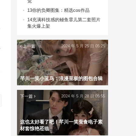
觉
角
13
你的负卿图集：精选cos作品
14
充满科技感的鳗鱼霏儿第二套照片
集火爆上架
新
上一篇
2024 年 5 月 25 日 05:25
貌
美
芊川一笑小蓝鸟：浪漫至极的图包合辑
下一篇
2024 年 5 月 28 日 05:55
这也太好看了吧！芊川一笑蚕食电子素
材套惊艳莅临