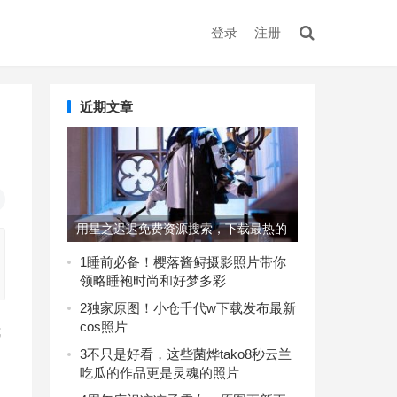
登录
注册
近期文章
用星之迟迟免费资源搜索，下载最热的
美图集
1
睡前必备！樱落酱鲟摄影照片带你
领略睡袍时尚和好梦多彩
2
独家原图！小仓千代w下载发布最新
cos照片
我
3
不只是好看，这些菌烨tako8秒云兰
吃瓜的作品更是灵魂的照片