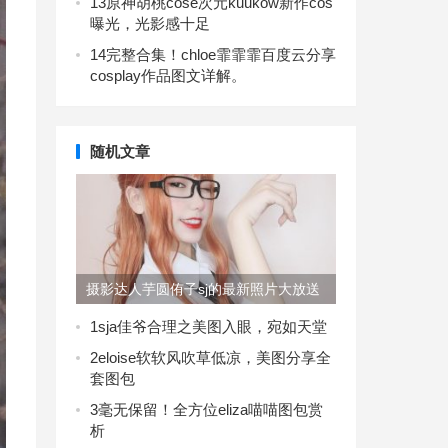
13
原神胡桃cose次元kuukow新作cos
曝光，光影感十足
14
完整合集！chloe霏霏霏百度云分享
cosplay作品图文详解。
随机文章
摄影达人芋圆侑子sj的最新照片大放送
1
sja佳爷合理之美图入眼，宛如天堂
2
eloise软软风吹草低凉，美图分享全
套图包
3
毫无保留！全方位eliza喵喵图包赏
析