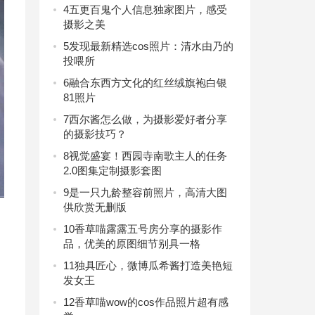
4
五更百鬼个人信息独家图片，感受
摄影之美
5
发现最新精选cos照片：清水由乃的
投喂所
6
融合东西方文化的红丝绒旗袍白银
81照片
7
西尔酱怎么做，为摄影爱好者分享
的摄影技巧？
8
视觉盛宴！西园寺南歌主人的任务
2.0图集定制摄影套图
9
是一只九龄整容前照片，高清大图
供欣赏无删版
10
香草喵露露五号房分享的摄影作
品，优美的原图细节别具一格
11
独具匠心，微博瓜希酱打造美艳短
发女王
12
香草喵wow的cos作品照片超有感