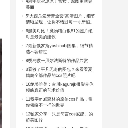
4
周年庆祝凉凉子雪女，原图更新更
美丽
川
5
“大西瓜爱牙膏全套”高清图片，细节
清晰呈现，让你不错过每一寸牙龈。
6
超美对比！魔物喵白银81的照片绝
对是最美的建议
7
最新俄罗斯yoshinobi图集，细节精
选不容错过
8
樱岛嗷一贝尔法斯特的作品共赏
9
看够了平凡无奇的图包？来看看夏
鸽鸽全部作品的cos照片吧
10
绝美唯美：古川kagurajk摄影带你
领略真正的艺术价值
11
穆零mu0森林的原创cos作品，带
你领略不一样的世界
12
独家分享「只是简言cos尼娜」的
超美图片