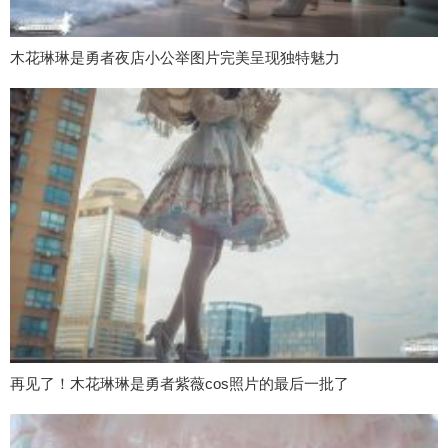
木花琳琳是勇者夜店小公举图片完美呈现独特魅力
再见了！木花琳琳是勇者紫薇cos照片的最后一批了