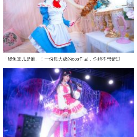
「鳗鱼霏儿是谁」！一份集大成的cos作品，你绝不想错过