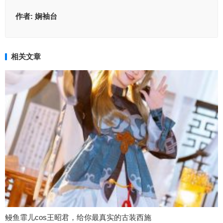
作者:
娴袖台
相关文章
鳗鱼霏儿cos王昭君，给你最真实的古装西施