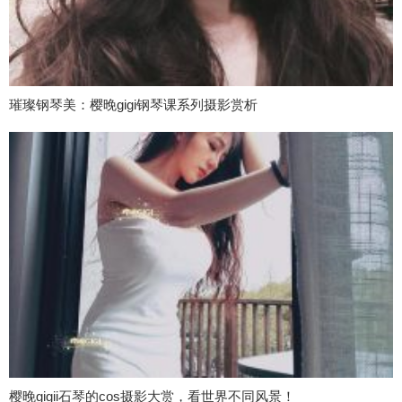
璀璨钢琴美：樱晚gigi钢琴课系列摄影赏析
樱晚gigii石琴的cos摄影大赏，看世界不同风景！