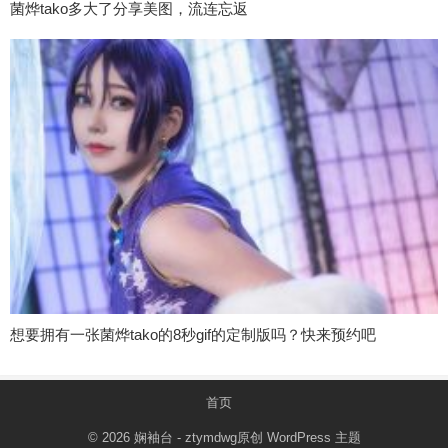
菌烨tako多大了分享美图，流连忘返
想要拥有一张菌烨tako的8秒gif的定制版吗？快来预约吧
首页
© 2026
娴袖台
- ztymdwg原创
WordPress 主题