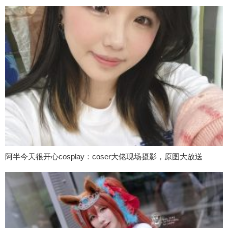
阿半今天很开心cosplay：coser大佬现场摄影，原图大放送