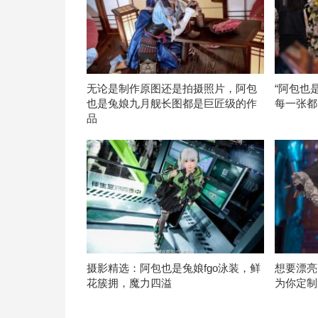
无论是制作原图还是拍摄照片，阿包
“阿包也
也是兔娘九月舰长图都是巨匠级的作
每一张都
品
摄影精选：阿包也是兔娘fgo泳装，鲜
想要漂亮
花簇拥，魔力四溢
为你定制