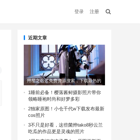
登录
注册
近期文章
用星之迟迟免费资源搜索，下载最热的
美图集
1
睡前必备！樱落酱鲟摄影照片带你
领略睡袍时尚和好梦多彩
2
独家原图！小仓千代w下载发布最新
cos照片
3
不只是好看，这些菌烨tako8秒云兰
吃瓜的作品更是灵魂的照片