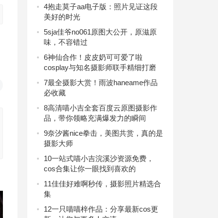
4
抱走莫子aa电子版：照片见证这段
美好的时光
5
sja佳爷no061原图大公开，原滋原
味，不容错过
6
神仙合作！皮皮奶可可爱了啦
cosplay与知名摄影师联手精细打磨
7
最全摄影大赏！雨波haneame作品
必收藏
8
高清喵小吉全套百度云原图摄影作
品，带你领略充满爆发力的瞬间
9
奈汐酱nice拳击，美图共赏，真的是
摄影大师
10
一站式喵小吉浣溪沙资源免费，
cos合集让你一眼找到喜欢的
11
佳佳好难啊秒传，摄影照片精选合
集
12
一只喵喵梓作品：分享最新cos更