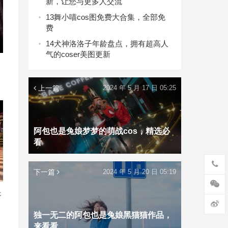
新，让您与更多人交流
13
舞小喵cos图免费大合集，全部免
费
14
犬神洛洛子年龄盘点，拥有超高人
气的coser美图更新
上一篇
2024 年 5 月 17 日 05:25
阿包也是兔娘梦梦的萌战cos，精选必
看
下一篇
2024 年 5 月 20 日 05:19
是
独一无二的阿包也是兔娘黑猫猫作品，
来看看