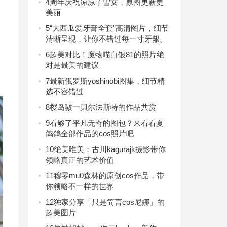
4
周年庆祝凉凉子雪女，原图更新更
美丽
5
“大西瓜爱牙膏全套”高清图片，细节
清晰呈现，让你不错过每一寸牙龈。
6
超美对比！魔物喵白银81的照片绝
对是最美的建议
7
最新俄罗斯yoshinobi图集，细节精
选不容错过
8
樱岛嗷一贝尔法斯特的作品共赏
9
看够了平凡无奇的图包？来看看夏
鸽鸽全部作品的cos照片吧
10
绝美唯美：古川kagurajk摄影带你
领略真正的艺术价值
11
穆零mu0森林的原创cos作品，带
你领略不一样的世界
12
独家分享「只是简言cos尼娜」的
超美图片