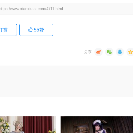
.xianxiutai.com/4711.html
打赏
55
赞