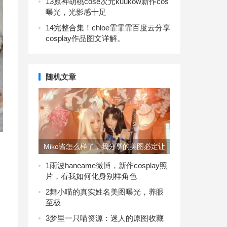
13
原神胡桃cose次元kuukow新作cos
曝光，光影感十足
14
完整合集！chloe霏霏霏百度云分享
cosplay作品图文详解。
随机文章
Miko酱怎么样了，我分享的美图必定让
你惊艳！
1
雨波haneame微博，新作cosplay照
片，看我如何化身别样角色
2
舞小喵的真实姓名美图曝光，养眼
至极
3
梦里一只喵资源：迷人的原图收藏