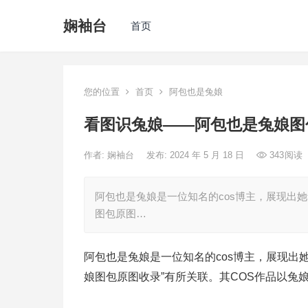
娴袖台
首页
您的位置
首页
阿包也是兔娘
看图识兔娘——阿包也是兔娘图
作者:
娴袖台
发布: 2024 年 5 月 18 日
343
阅读
阿包也是兔娘是一位知名的cos博主，展现出
图包原图…
阿包也是兔娘是一位知名的cos博主，展现出
娘图包原图收录”有所关联。其COS作品以兔