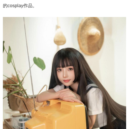
的cosplay作品。