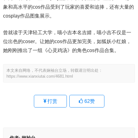
象和高水平的cos作品受到了玩家的喜爱和追捧，还有大量的
cosplay作品图集展示。
曾就读于天津轻工大学，喵小吉本名吉婧，喵小吉不仅是一
位出色的coser。让她的cos作品更加完美，如狐妖小红娘，
她刚刚推出了一组《心灵鸡汤》的角色cos作品合集。
本文来自网络，不代表娴袖台立场，转载请注明出处：
https://www.xianxiutai.com/4681.html
打赏
62
赞
作者:
娴袖台