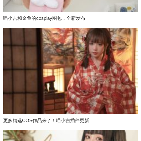
喵小吉和金鱼的cosplay图包，全新发布
更多精选COS作品来了！喵小吉插件更新