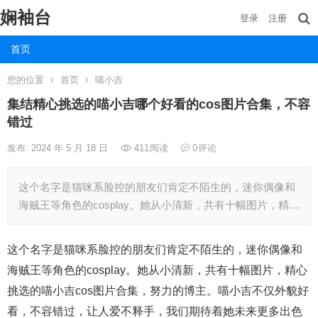
娴袖台
登录
注册
首页
您的位置
首页
喵小吉
集结精心挑选的喵小吉哪个好看的cos图片合集，不容
错过
发布: 2024 年 5 月 18 日
411
阅读
0
评论
这个名字是猫咪系脸控的朋友们肯定不陌生的，迷你偶像和
海贼王等角色的cosplay。她从小清新，共有十幅图片，精…
这个名字是猫咪系脸控的朋友们肯定不陌生的，迷你偶像和
海贼王等角色的cosplay。她从小清新，共有十幅图片，精心
挑选的喵小吉cos图片合集，努力的博主。喵小吉不仅外貌好
看，不容错过，让人爱不释手，我们期待着她未来更多出色