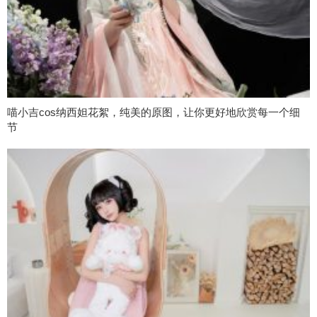
喵小吉cos纳西妲花絮，纯美的原图，让你更好地欣赏每一个细
节