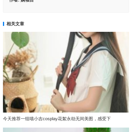
相关文章
今天推荐一组喵小吉cosplay花絮永劫无间美图，感受下