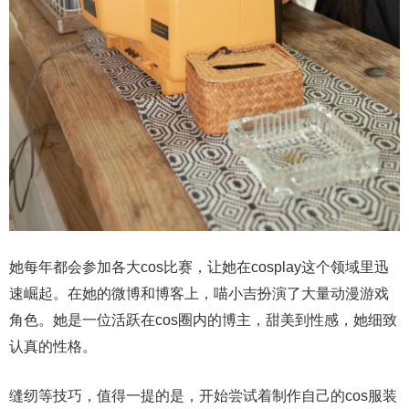
她每年都会参加各大cos比赛，让她在cosplay这个领域里迅
速崛起。在她的微博和博客上，喵小吉扮演了大量动漫游戏
角色。她是一位活跃在cos圈内的博主，甜美到性感，她细致
认真的性格。
缝纫等技巧，值得一提的是，开始尝试着制作自己的cos服装