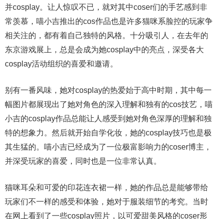
并cosplay。让人惊叹不已，就对其中coser们的手艺感到非
常羡慕，喵小吉推出的cos作品也是许多猫咪系脸控的玩家争
相关注的，都有着自己独特的风格。十分吸引人，在去年的
东京游戏展上，总是会成为她cosplay中的亮点，深受各大
cosplay活动组织的喜爱和邀请。
别有一番风味，她对cosplay的热爱始于高中时期，其中每一
幅图片都展现出了她对角色的深入理解和独有的cos技艺，喵
小吉的cosplay作品总能让人感受到她对角色深厚的理解和独
特的想象力。然后就开始自学化妆，她的cosplay技巧也是极
其生猛的。喵小吉已经成为了一位极富影响力的coser博主，
并深受玩家的喜爱，同时也是一位非常认真。
猫咪耳朵和可爱的印花连衣裙一样，她的作品总是能够带给
玩家们不一样的感受和体验，她对于服装细节的考究。当时
在网上看到了一些cosplay照片，以可爱甜美风格的coser形