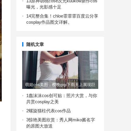
13
原神胡桃cose次元kuukow新作cos
曝光，光影感十足
14
完整合集！chloe霏霏霏百度云分享
cosplay作品图文详解。
随机文章
萌娃cos美图，樱晚gigi下雨天上展现巨
大潜力
1
蠢沫沫cos创可贴：照片大赏，与你
共赏cosplay之美
2
螺旋猫柱代表cos作品
3
惊艳美图欣赏：秀人网miko酱名字
的原图大放送