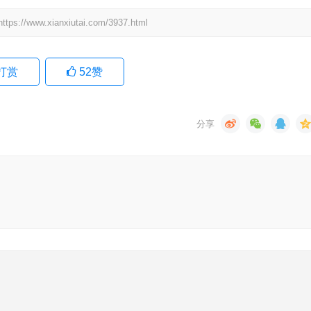
.xianxiutai.com/3937.html
打赏
52
赞