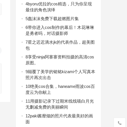
4
byoru优拉的cos精选，只为你呈现
最佳的角色演绎
5
蠢沫沫免费下载超燃图片集
6
带你进入cos制作的幕后！木花琳琳
是勇者吗，对话摄影师
7
星之迟迟滴水jk的代表作品，超美图
包
8
享受ninja阿寨寨资料拍摄的高清cos
原图。
9
颠覆了美学的铭铭kizami个人写真本
照片再次出击
10
绝美cos合集，haneame雨波cos百
度云为你献上
11
用摄影记录下过期米线线喵白月光
无删减免费的美丽瞬间
12
paki酱靡烟的照片代表最美好的画
面