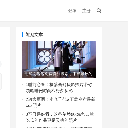
登录
注册
近期文章
用星之迟迟免费资源搜索，下载最热的
美图集
1
睡前必备！樱落酱鲟摄影照片带你
领略睡袍时尚和好梦多彩
2
独家原图！小仓千代w下载发布最新
cos照片
关
3
不只是好看，这些菌烨tako8秒云兰
吃瓜的作品更是灵魂的照片