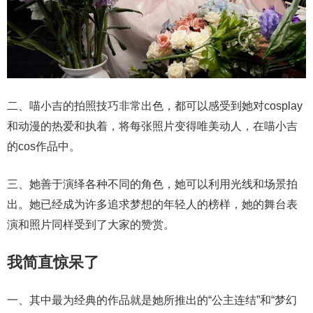
二、喵小吉的拍照技巧非常出色，都可以感受到她对cosplay
和动漫的热爱和执着，将每张照片变得唯美动人，在喵小吉
的cos作品中。
三、她善于演绎各种不同的角色，她可以利用光线和场景拍
出。她已经成为许多追求梦想的年轻人的榜样，她的舞台表
演和照片同样受到了大家的赞赏。
我简直惊呆了
一、其中最为经典的作品就是她所推出的“公主连结”和“梦幻