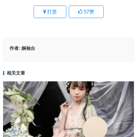
打赏
57
赞
作者:
娴袖台
相关文章