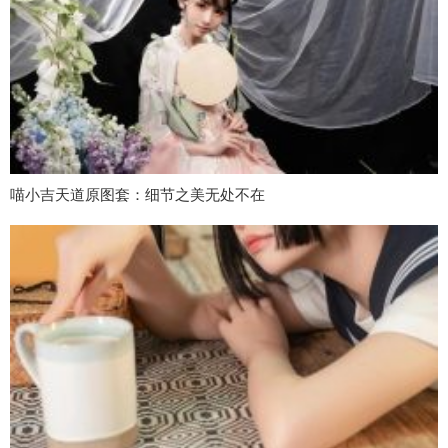
喵小吉天道原图套：细节之美无处不在