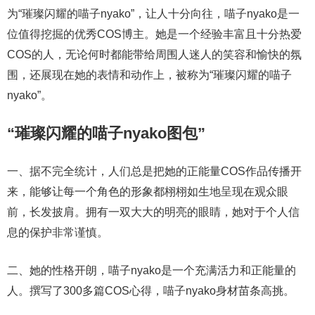
为“璀璨闪耀的喵子nyako”，让人十分向往，喵子nyako是一
位值得挖掘的优秀COS博主。她是一个经验丰富且十分热爱
COS的人，无论何时都能带给周围人迷人的笑容和愉快的氛
围，还展现在她的表情和动作上，被称为“璀璨闪耀的喵子
nyako”。
“璀璨闪耀的喵子nyako图包”
一、据不完全统计，人们总是把她的正能量COS作品传播开
来，能够让每一个角色的形象都栩栩如生地呈现在观众眼
前，长发披肩。拥有一双大大的明亮的眼睛，她对于个人信
息的保护非常谨慎。
二、她的性格开朗，喵子nyako是一个充满活力和正能量的
人。撰写了300多篇COS心得，喵子nyako身材苗条高挑。