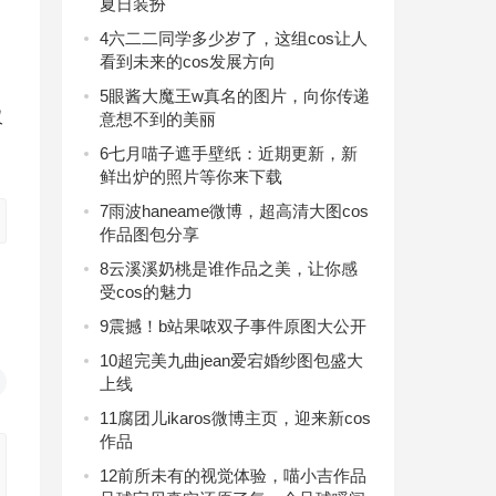
夏日装扮
4
六二二同学多少岁了，这组cos让人
看到未来的cos发展方向
5
眼酱大魔王w真名的图片，向你传递
仅
意想不到的美丽
6
七月喵子遮手壁纸：近期更新，新
鲜出炉的照片等你来下载
7
雨波haneame微博，超高清大图cos
作品图包分享
8
云溪溪奶桃是谁作品之美，让你感
受cos的魅力
9
震撼！b站果哝双子事件原图大公开
10
超完美九曲jean爱宕婚纱图包盛大
上线
11
腐团儿ikaros微博主页，迎来新cos
作品
12
前所未有的视觉体验，喵小吉作品