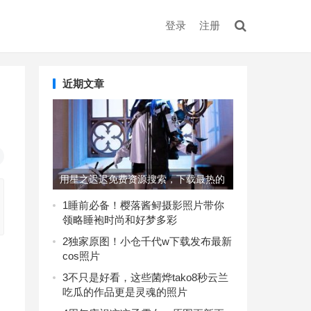
登录
注册
近期文章
用星之迟迟免费资源搜索，下载最热的
美图集
1
睡前必备！樱落酱鲟摄影照片带你
领略睡袍时尚和好梦多彩
2
独家原图！小仓千代w下载发布最新
cos照片
。
3
不只是好看，这些菌烨tako8秒云兰
吃瓜的作品更是灵魂的照片