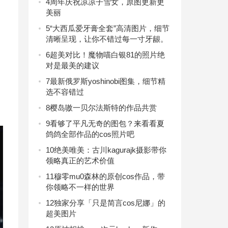
4
周年庆祝凉凉子雪女，原图更新更
美丽
己
5
“大西瓜爱牙膏全套”高清图片，细节
清晰呈现，让你不错过每一寸牙龈。
6
超美对比！魔物喵白银81的照片绝
对是最美的建议
7
最新俄罗斯yoshinobi图集，细节精
已
选不容错过
8
樱岛嗷一贝尔法斯特的作品共赏
9
看够了平凡无奇的图包？来看看夏
鸽鸽全部作品的cos照片吧
10
绝美唯美：古川kagurajk摄影带你
领略真正的艺术价值
11
穆零mu0森林的原创cos作品，带
你领略不一样的世界
12
独家分享「只是简言cos尼娜」的
超美图片