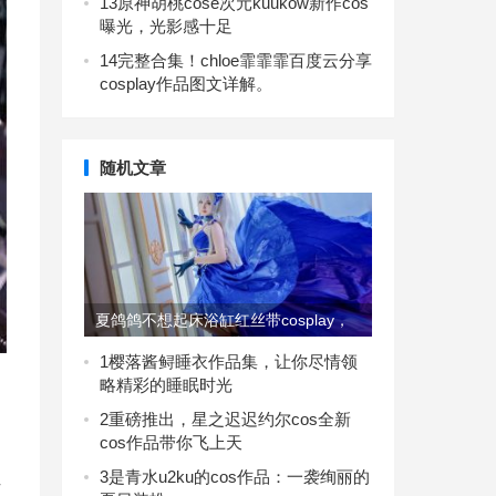
13
原神胡桃cose次元kuukow新作cos
曝光，光影感十足
14
完整合集！chloe霏霏霏百度云分享
cosplay作品图文详解。
随机文章
夏鸽鸽不想起床浴缸红丝带cosplay，
更多真人照片饱览无遗
1
樱落酱鲟睡衣作品集，让你尽情领
略精彩的睡眠时光
2
重磅推出，星之迟迟约尔cos全新
cos作品带你飞上天
3
是青水u2ku的cos作品：一袭绚丽的
作