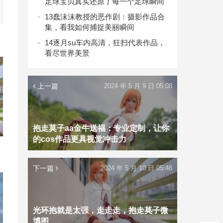
足球宝贝真实还原了每一个足球瞬间
13
蠢沫沫教授的恶作剧：摄影作品合
集，看我如何捕捉美丽瞬间
14
逐月su车内高清，狂扫代表作品，
看尽世界美景
上一篇
2024 年 5 月 9 日 05:08
抱走莫子aa金牛送福：专业定制，让你
的cos作品更具视觉冲击力
下一篇
2024 年 5 月 10 日 05:48
光环抱就是太强，走走走，抱走莫子微
博图