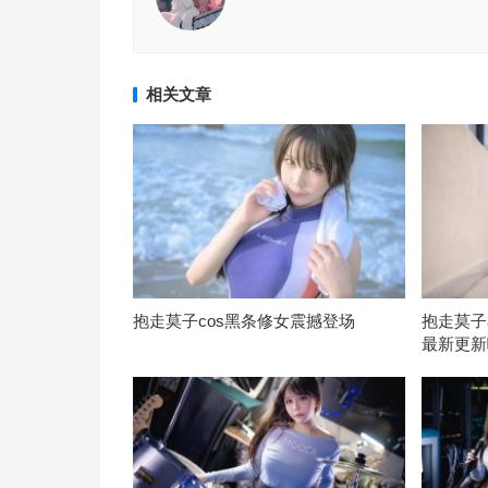
相关文章
抱走莫子cos黑条修女震撼登场
抱走莫子
最新更新