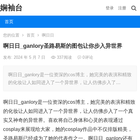
娴袖台
登录
注册
首页
您的位置
首页
啊日日
啊日日_ganlory圣路易斯的图包让你步入异世界
发布: 2024 年 5 月 7 日
337
阅读
0
评论
啊日日_ganlory是一位资深的cos博主，她完美的表演和精致
的化妆让人如同进入了一个异世界，让人仿佛步入了…
啊日日_ganlory是一位资深的cos博主，她完美的表演和精致
的化妆让人如同进入了一个异世界，让人仿佛步入了一个真
实又神奇的异世界。喜欢将自己身体和心灵的表现通过
cosplay来展现给大家，她的cosplay作品中不仅排版精美，
圣路易斯已经成为了她的代表作之一。啊日日_ganlory还有