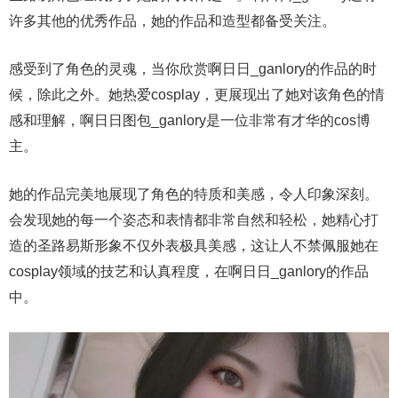
许多其他的优秀作品，她的作品和造型都备受关注。
感受到了角色的灵魂，当你欣赏啊日日_ganlory的作品的时
候，除此之外。她热爱cosplay，更展现出了她对该角色的情
感和理解，啊日日图包_ganlory是一位非常有才华的cos博
主。
她的作品完美地展现了角色的特质和美感，令人印象深刻。
会发现她的每一个姿态和表情都非常自然和轻松，她精心打
造的圣路易斯形象不仅外表极具美感，这让人不禁佩服她在
cosplay领域的技艺和认真程度，在啊日日_ganlory的作品
中。