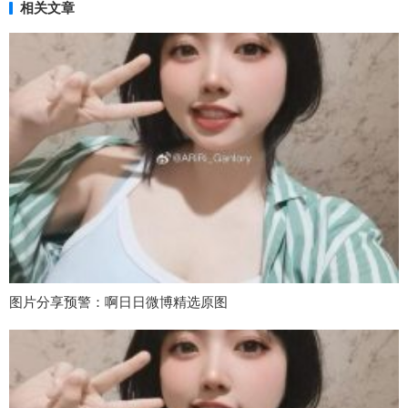
相关文章
图片分享预警：啊日日微博精选原图