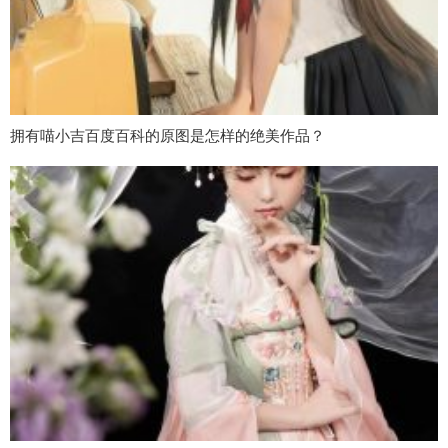
拥有喵小吉百度百科的原图是怎样的绝美作品？