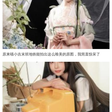
原来喵小吉末班地铁能拍出这么唯美的原图，我简直惊呆了