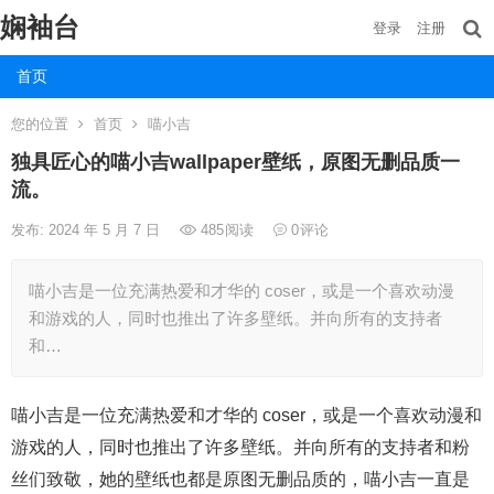
娴袖台
登录
注册
首页
您的位置
首页
喵小吉
独具匠心的喵小吉wallpaper壁纸，原图无删品质一
流。
发布: 2024 年 5 月 7 日
485
阅读
0
评论
喵小吉是一位充满热爱和才华的 coser，或是一个喜欢动漫
和游戏的人，同时也推出了许多壁纸。并向所有的支持者
和…
喵小吉是一位充满热爱和才华的 coser，或是一个喜欢动漫和
游戏的人，同时也推出了许多壁纸。并向所有的支持者和粉
丝们致敬，她的壁纸也都是原图无删品质的，喵小吉一直是