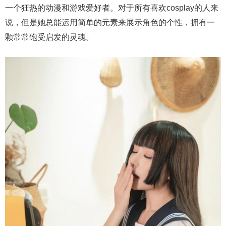
一个狂热的动漫和游戏爱好者。对于所有喜欢cosplay的人来
说，但是她总能运用简单的元素来展示角色的个性，拥有一
颗常常饱受启发的灵魂。