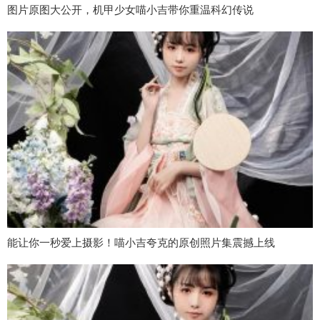
图片原图大公开，机甲少女喵小吉带你重温科幻传说
能让你一秒爱上摄影！喵小吉夸克的原创照片集震撼上线