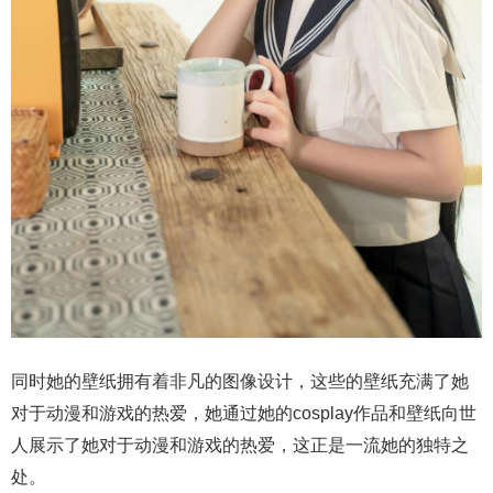
同时她的壁纸拥有着非凡的图像设计，这些的壁纸充满了她
对于动漫和游戏的热爱，她通过她的cosplay作品和壁纸向世
人展示了她对于动漫和游戏的热爱，这正是一流她的独特之
处。